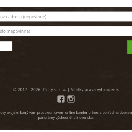
© 2017 - 2026 ITcity s. r. o. | Všetky práva vyhradené.
nový projekt, ktorý vám prostredníctvom online kamier prinesie pohľad na doprav
panorámy východného Slovenska.