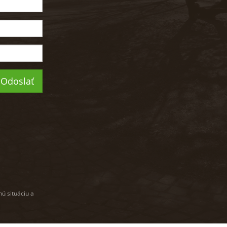
Odoslať
nú situáciu a